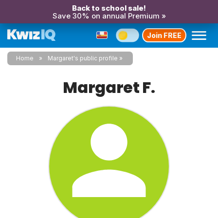
Back to school sale!
Save 30% on annual Premium »
Join FREE
Home
Margaret's public profile
Margaret F.