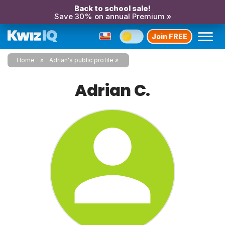
Back to school sale!
Save 30% on annual Premium »
Join FREE
Home
Adrian's public profile
Adrian C.